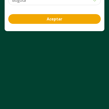
Agregar
Agregar
Aceptar
Información del producto
Ficha técnica
Uso Adecuado
Aviso Legal
Nosotros