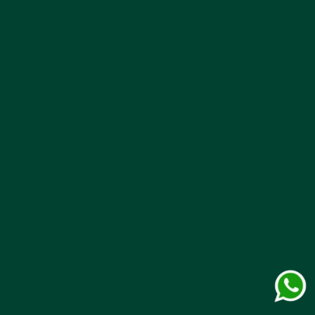
Contáctanos
Desde celular a nivel nacional
601 486 5000
Opción 1: Ventas
Opción 3: Centro de contacto
Línea Móvil Nacional
322 3333335
Compra por Whatsapp
311 2281010