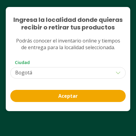
Legales
Ingresa la localidad donde quieras
recibir o retirar tus productos
Nuestros servicios
Podrás conocer el inventario online y tiempos
Club Cruz Verde
de entrega para la localidad seleccionada.
Ciudad
App Cruz Verde
Aceptar
Contáctanos
Desde celular a nivel nacional
601 486 5000
Opción 1: Ventas