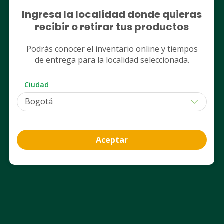
Nuestros servicios
Ingresa la localidad donde quieras
recibir o retirar tus productos
Club Cruz Verde
Podrás conocer el inventario online y tiempos
de entrega para la localidad seleccionada.
App Cruz Verde
Ciudad
Aceptar
Contáctanos
Desde celular a nivel nacional
601 486 5000
Opción 1: Ventas
Opción 3: Centro de contacto
Línea Móvil Nacional