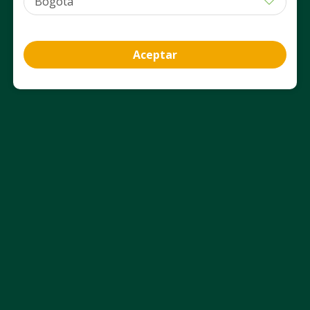
PUM: CAPSULA a $ 908,33
PUM: CAPSULA a $ 565,83
Agregar
Agregar
Aceptar
Información del producto
Beneficios y Usos
Aviso Legal
Nosotros